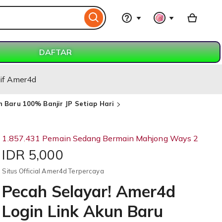
DAFTAR
tif Amer4d
n Baru 100% Banjir JP Setiap Hari
1.857.431 Pemain Sedang Bermain Mahjong Ways 2
Price:
IDR 5,000
Situs Official Amer4d Terpercaya
Pecah Selayar! Amer4d
Login Link Akun Baru